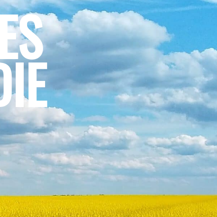
ES
DIE