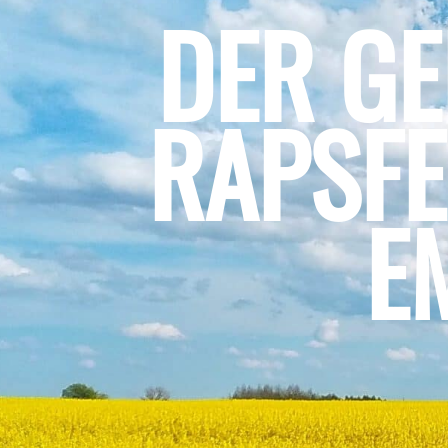
DER G
RAPSFE
E