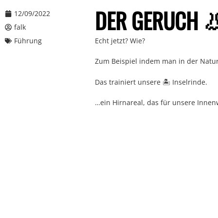
DER GERUCH 👃
12/09/2022
falk
Führung
Echt jetzt? Wie?
Zum Beispiel indem man in der Natu
Das trainiert unsere 🏝️ Inselrinde.
…ein Hirnareal, das für unsere Inne
Bessere Innenwahrnehmung = höhere
Auch hier gilt:
…regelmäßig und vielseitig trainieren
…etwas Talent wird auch gebraucht.
Also ab nach draußen und den 👃 Rie