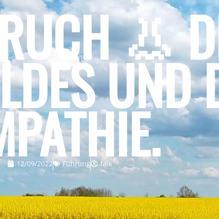
ERUCH 👃 D
LDES UND 
MPATHIE.
12/09/2022
Führung
falk