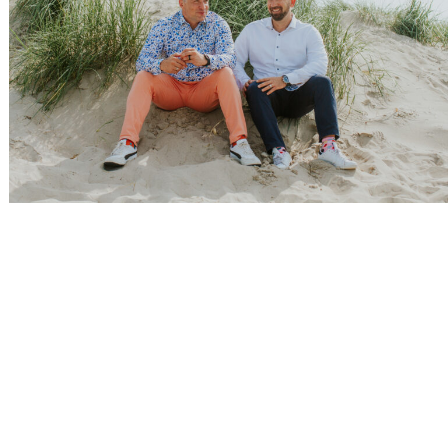
Ihr möchtet nicht länger Energie in
Konflikte, Missverständnisse und
Reibungsverluste investieren? Ihr
wünscht euch ein Team, das
Verantwortung übernimmt, offen
kommuniziert und gemeinsam an einem
Strang zieht?