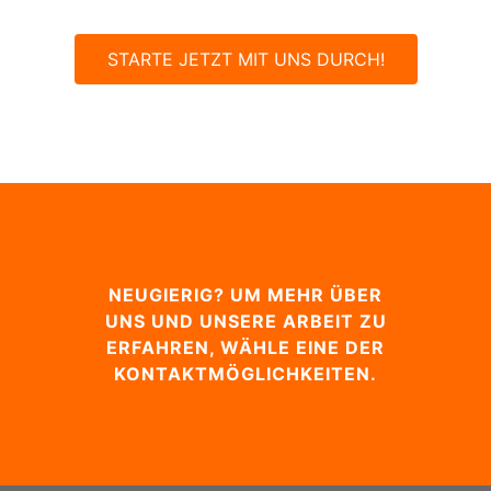
STARTE JETZT MIT UNS DURCH!
NEUGIERIG? UM MEHR ÜBER
UNS UND UNSERE ARBEIT ZU
ERFAHREN, WÄHLE EINE DER
KONTAKTMÖGLICHKEITEN.