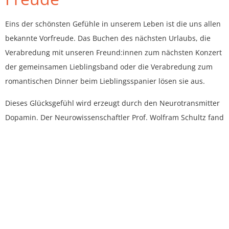
Eins der schönsten Gefühle in unserem Leben ist die uns allen
bekannte Vorfreude. Das Buchen des nächsten Urlaubs, die
Verabredung mit unseren Freund:innen zum nächsten Konzert
der gemeinsamen Lieblingsband oder die Verabredung zum
romantischen Dinner beim Lieblingsspanier lösen sie aus.
Dieses Glücksgefühl wird erzeugt durch den Neurotransmitter
Dopamin. Der Neurowissenschaftler Prof. Wolfram Schultz fand
in einem Experiment mit Affen heraus, dass Belohnungen die
Dopamin Zellen im Mittelhirn aktivieren und das schon in dem
Moment in dem die Belohnung in Aussicht gestellt wird. (
Mehr
erfahren…
)
Was heißt das nun für unseren aktuellen Alltag? Die ständige
Unsicherheit (Findet der Urlaub statt oder nicht? Darf ich im
Sommer auf mein Konzert oder nicht?) führt dazu, dass wir