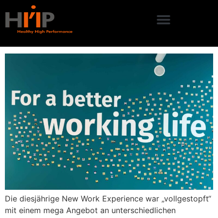
SCHLAGWORT:
HAMBURG
NWX23
IHHT-Höhentraining Rostock
Die diesjährige New Work Experience war „vollgestopft“
mit einem mega Angebot an unterschiedlichen