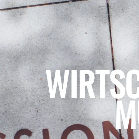
WIRTS
M