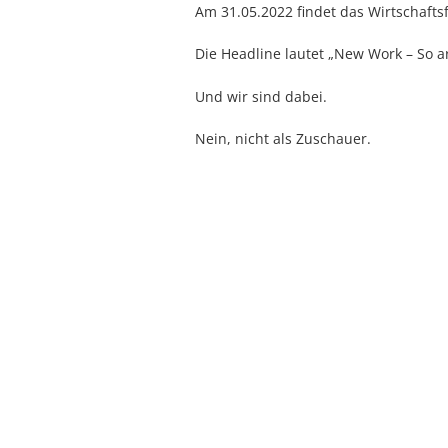
Am 31.05.2022 findet das Wirtschaft
Die Headline lautet „New Work – So ar
Und wir sind dabei.
Nein, nicht als Zuschauer.
Wir sind Partner des Wirtschaftsforum
Dabei positionieren wir uns in eine
Gesunde Menschen.
Wissenschaft.
Im Leistungssport ist es ein alter Hut.
Die Erkenntnisse der Wissenschaft w