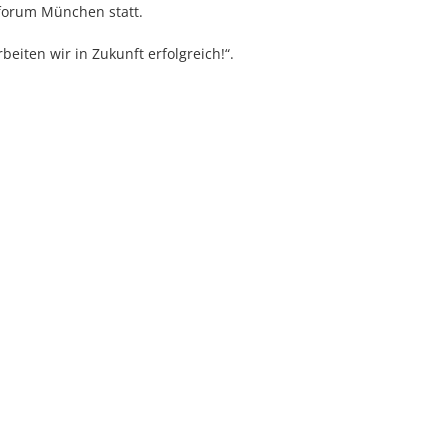
sforum München statt.
beiten wir in Zukunft erfolgreich!“.
s und gestalten die Veranstaltung aktiv mit.
m Workshop, einer Keynote und im Meinungsforum mit folgenden In
 Gesunde Unternehmen. High Per
erden genutzt, um Athleten zu Höchstleistungen zu bringen.